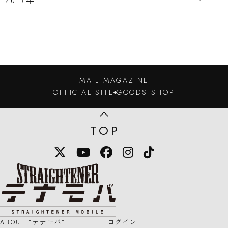
MAIL MAGAZINE
OFFICIAL SITE
GOODS SHOP
TOP
X
YouTube
Facebook
Instagram
TikTok
STRAIGHTENER テナモバのロゴマー
ABOUT "テナモバ"
ログイン