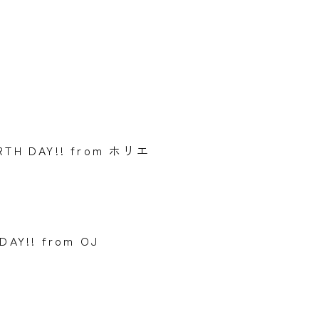
TH DAY!! from ホリエ
AY!! from OJ