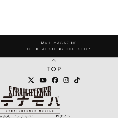
MAIL MAGAZINE
OFFICIAL SITE
GOODS SHOP
TOP
X
YouTube
Facebook
Instagram
TikTok
STRAIGHTENER テナモバのロゴマー
ABOUT "テナモバ"
ログイン