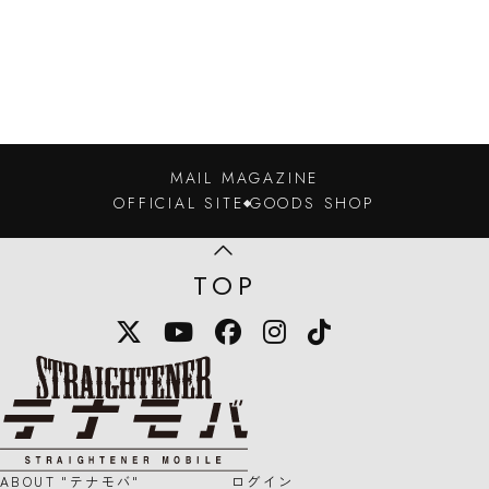
MAIL MAGAZINE
OFFICIAL SITE
GOODS SHOP
TOP
X
YouTube
Facebook
Instagram
TikTok
STRAIGHTENER テナモバのロゴマー
ABOUT "テナモバ"
ログイン