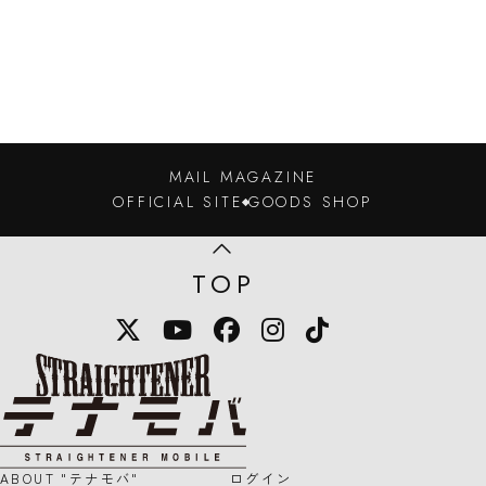
MAIL MAGAZINE
OFFICIAL SITE
GOODS SHOP
TOP
X
YouTube
Facebook
Instagram
TikTok
STRAIGHTENER テナモバのロゴマー
ABOUT "テナモバ"
ログイン