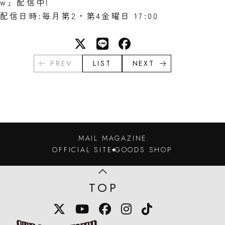
w」配信中!
配信日時:毎月第2・第4金曜日 17:00
PREV
LIST
NEXT
MAIL MAGAZINE
OFFICIAL SITE
GOODS SHOP
TOP
X
YouTube
Facebook
Instagram
TikTok