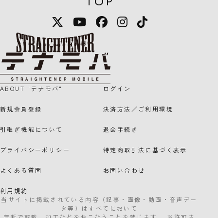
TOP
X
YouTube
Facebook
Instagram
TikTok
STRAIGHTENER テナモバのロゴマー
ABOUT "テナモバ"
ログイン
新規会員登録
決済方法／ご利用環境
引継ぎ機能について
退会手続き
プライバシーポリシー
特定商取引法に基づく表示
よくある質問
お問い合わせ
利用規約
当サイトに掲載されている内容（記事・画像・動画・音声デー
タ等）はすべてにおいて
無断で転載、加工などをおこなうことを禁じます。 ※許可さ