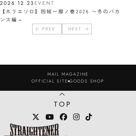
2026.12.23
EVENT
【ホリエソロ】四絃一撥ノ巻2026 〜冬のバカ
ンス編～
PREV
NEXT
MAIL MAGAZINE
OFFICIAL SITE
GOODS SHOP
TOP
X
YouTube
Facebook
Instagram
TikTok