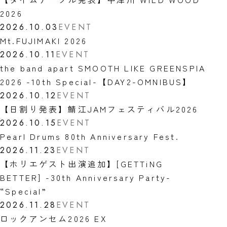
2026
2026.10.03
EVENT
Mt.FUJIMAKI 2026
2026.10.11
EVENT
the band apart SMOOTH LIKE GREENSPIA
2026 -10th Special-【DAY2-OMNIBUS】
2026.10.12
EVENT
【日割り発表】鯖江JAMフェスティバル2026
2026.10.15
EVENT
Pearl Drums 80th Anniversary Fest.
2026.11.23
EVENT
【ホリエゲスト出演追加】[GETTiNG
BETTER] -30th Anniversary Party-
“Special”
2026.11.28
EVENT
ロックアンセム2026 EX