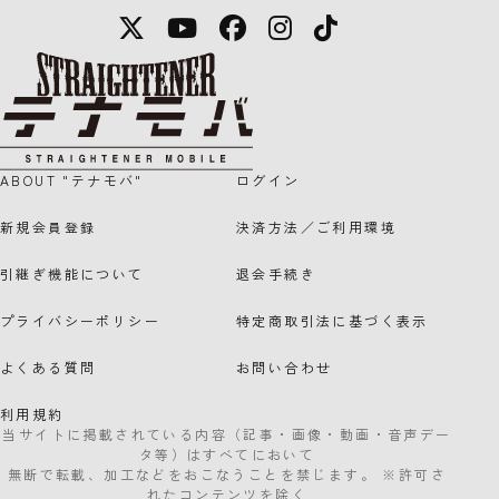
X
YouTube
Facebook
Instagram
TikTok
STRAIGHTENER テナモバのロゴマー
ABOUT "テナモバ"
ログイン
新規会員登録
決済方法／ご利用環境
引継ぎ機能について
退会手続き
プライバシーポリシー
特定商取引法に基づく表示
よくある質問
お問い合わせ
利用規約
当サイトに掲載されている内容（記事・画像・動画・音声デー
タ等）はすべてにおいて
無断で転載、加工などをおこなうことを禁じます。 ※許可さ
れたコンテンツを除く