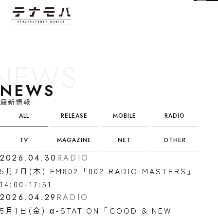
Tog
NEWS
最新情報
ALL
RELEASE
MOBILE
RADIO
TV
MAGAZINE
NET
OTHER
2026.04.30
RADIO
5月7日(木) FM802「802 RADIO MASTERS」
14:00-17:51
2026.04.29
RADIO
5月1日(金) α-STATION「GOOD & NEW