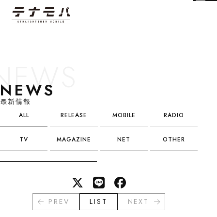
Tog
NEWS
最新情報
ALL
RELEASE
MOBILE
RADIO
TV
MAGAZINE
NET
OTHER
PREV
LIST
NEXT