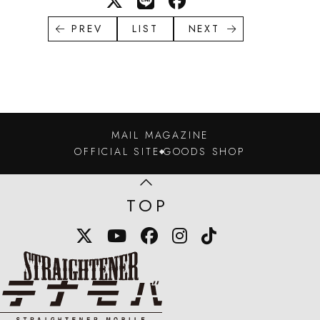
PREV
LIST
NEXT
MAIL MAGAZINE
OFFICIAL SITE
GOODS SHOP
TOP
X
YouTube
Facebook
Instagram
TikTok
STRAIGHTENER テナモバのロゴマー